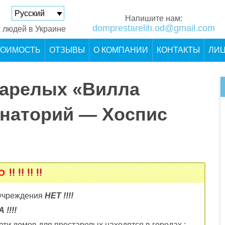
Русский
Напишите нам:
domprestarelih.od@gmail.com
 людей в Украине
ТОИМОСТЬ
ОТЗЫВЫ
О КОМПАНИИ
КОНТАКТЫ
ЛИ
тарелых «Вилла
анаторий — Хоспис
НО
 учреждения
НЕТ !!!!
!!!!
ти домов для престарелых находятся в городах :