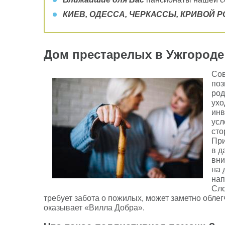
КИЕВ, ОДЕССА, ЧЕРКАССЫ, КРИВОЙ РОГ
Дом престарелых в Ужгороде 
Сов
поз
род
ухо
инв
усл
сто
При
в д
вни
на 
нап
Сло
требует забота о пожилых, может заметно обле
оказывает «Вилла Добра».