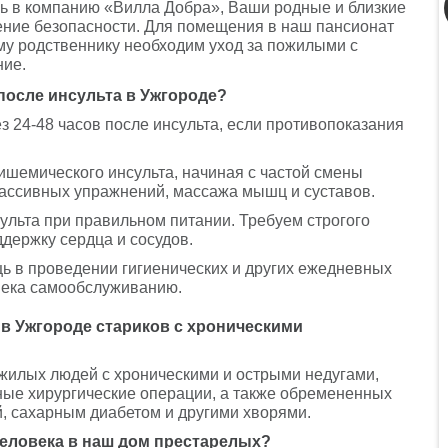
ь в компанию «Вилла Добра», Ваши родные и близкие
чение безопасности. Для помещения в наш пансионат
му родственнику необходим уход за пожилыми с
ние.
после инсульта в Ужгороде?
 24-48 часов после инсульта, если противопоказания
шемического инсульта, начиная с частой смены
пассивных упражнений, массажа мышц и суставов.
льта при правильном питании. Требуем строгого
держку сердца и сосудов.
щь в проведении гигиенических и других ежедневных
овека самообслуживанию.
в Ужгороде стариков с хроническими
жилых людей с хроническими и острыми недугами,
ные хирургические операции, а также обремененных
, сахарным диабетом и другими хворями.
человека в наш дом престарелых?