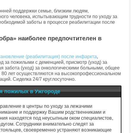
нней поддержки семье, близким людям,
ого человека, испытывающим трудности по уходу за
еобходимой заботы в процессе реабилитации после
обра» наиболее предпочтителен в
тановление (реабилитация) после инфаркта
,
ход за пожилыми с деменцией, присмотр (уход) за
я забота (уход) за онкологическими больными, общее
е 80 лет осуществляются на высокопрофессиональном
ций. Сиделка 24/7 круглосуточно.
я пожилых в Ужгороде
правление в центры по уходу за лежачими
внимание и поддержку Вашим родственниками и
ания находятся под неусыпным оком специалистов,
дугом. Сотрудники внимательно следят за
остояльцев, своевременно устраняют возникающие