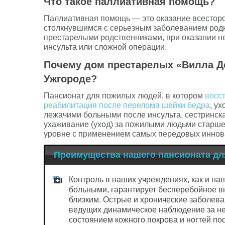
Что такое паллиативная помощь?
Паллиативная помощь — это оказание всесторо
столкнувшимся с серьезным заболеванием родн
престарелыми родственниками, при оказании н
инсульта или сложной операции.
Почему дом престарелых «Вилла Д
Ужгороде?
Пансионат для пожилых людей, в котором
восс
реабилитация после перелома шейки бедра
, у
лежачими больными после инсульта, сестринска
ухаживание (уход) за пожилыми людьми старш
уровне с применением самых передовых иннова
Преимущества нашего пансионата дл
Контроль в наших учреждениях, как и на
больными, гарантирует бесперебойное 
близким. Острые и хронические заболев
ведущих динамическое наблюдение за не
состоянием кожного покрова и ногтей п