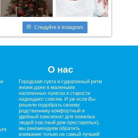
Следуйте в Instagram
О нас
ми
Городская суета и судорожный ритм
жизни даже в маленьких
населенных пунктах к старости
надоедают совсем. И уж если Вы
решили подобрать своему
родственнику комфортный и
удобный пансионат для пожилых
людей (частный дом престарелых),
мы рекомендуем обратить
ьта
внимание только на самый лучший