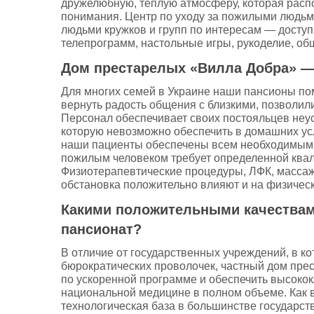
дружелюбную, теплую атмосферу, которая расп
понимания. Центр по уходу за пожилыми людь
людьми кружков и групп по интересам — досту
телепрограмм, настольные игры, рукоделие, о
Дом престарелых «Вилла Добра» —
Для многих семей в Украине наши пансионы по
вернуть радость общения с близкими, позволил
Персонал обеспечивает своих постояльцев неу
которую невозможно обеспечить в домашних ус
наши пациенты обеспечены всем необходимым,
пожилым человеком требует определенной квали
Физиотерапевтические процедуры, ЛФК, массаж
обстановка положительно влияют и на физическ
Какими положительными качествам
пансионат?
В отличие от государственных учреждений, в ко
бюрократических проволочек, частный дом пре
по ускоренной программе и обеспечить высоко
национальной медицине в полном объеме. Как 
технологическая база в большинстве государст