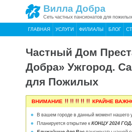
Skip
Вилла Добра
to
content
Сеть частных пансионатов для пожилых
ГЛАВНАЯ
УСЛУГИ
ФИЛИАЛЫ
БЛОГ
С
Частный Дом Прес
Добра» Ужгород. С
для Пожилых
ВНИМАНИЕ
КРАЙНЕ ВАЖ
В вашем городе в данный момент нашего
Планируется открытие к
КОНЦУ 2024 ГОДА 
Ближайшие для Вас
пансионаты нашей се