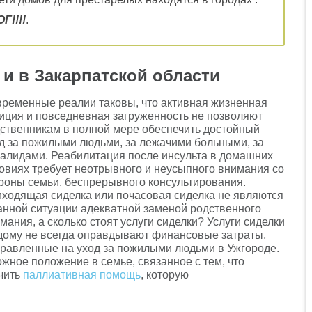
!!!!
.
и в Закарпатской области
ременные реалии таковы, что активная жизненная
иция и повседневная загруженность не позволяют
ственникам в полной мере обеспечить достойный
д за пожилыми людьми, за лежачими больными, за
алидами. Реабилитация после инсульта в домашних
овиях требует неотрывного и неусыпного внимания со
роны семьи, беспрерывного консультирования.
ходящая сиделка или почасовая сиделка не являются
анной ситуации адекватной заменой родственного
мания, а сколько стоят услуги сиделки? Услуги сиделки
дому не всегда оправдывают финансовые затраты,
равленные на уход за пожилыми людьми в Ужгороде.
жное положение в семье, связанное с тем, что
гчить
паллиативная помощь
, которую