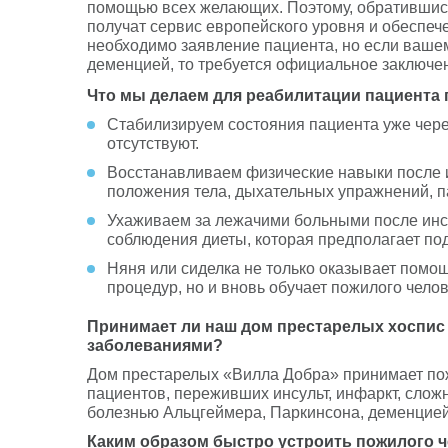
помощью всех желающих. Поэтому, обратившис
получат сервис европейского уровня и обеспе
необходимо заявление пациента, но если ваше
деменцией, то требуется официальное заключе
Что мы делаем для реабилитации пациента 
Стабилизируем состояния пациента уже через
отсутствуют.
Восстанавливаем физические навыки после и
положения тела, дыхательных упражнений, 
Ухаживаем за лежачими больными после инсу
соблюдения диеты, которая предполагает под
Няня или сиделка не только оказывает помо
процедур, но и вновь обучает пожилого чел
Принимает ли наш дом престарелых хоспис 
заболеваниями?
Дом престарелых «Вилла Добра» принимает по
пациентов, переживших инсульт, инфаркт, слож
болезнью Альцгеймера, Паркинсона, деменцией
Каким образом быстро устроить пожилого 