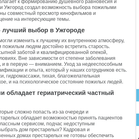
олагает к формированию душевного равновесия и
ми Ужгород создал возможность выбора пожилыми
пны совместный просмотр кинофильмов и
бщение на интересующие темы.
 лучший выбор в Ужгороде
могли изменить к лучшему их внутреннюю атмосферу,
и пожилым людям достойно встретить старость.
сыпной заботой и квалифицированной опекой,
ловиях. Вне зависимости от степени заболевания
 и в первую — вниманием. Уход за недееспособным
фикации и опыта, который у наших сотрудников есть.
и, гидромассажи, тихая, благожелательная
ое, и на психологическое состояние пожилых людей.
и обладает гериатрический частный
торые сложно попасть из-за очереди и
старелых обладает возможностью принять пациентов
классным сервисом, подчас недоступным
выбрать дом престарелых? Кадровая и
венных домах престарелых не готовы обеспечить