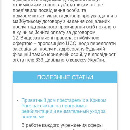
отримувачам соцпослуг/платникам, які не
пред’явили посвідчення особи, та
відмовляються укласти договір про укладання в
майбутньому договору з надання соціальних
послуг підтриманого проживання осіб похилого
віку, чи здійснити оплату за договором.
12. Вищезазначені правила є публічною
офертою – пропозицією ЦСО щодо передплати
за соціальні послуги, адресовану будь-якій
фізичній та/або юридичній особі, у відповідності
зі статтею 633 Цивільного кодексу України.
ПОЛЕЗНЫЕ СТАТЬИ
Приватный дом престарелых в Кривом
Роге рассчитан на программы
реабилитации и внимательный уход за
пожилыми
В работе каждого учреждения сферы