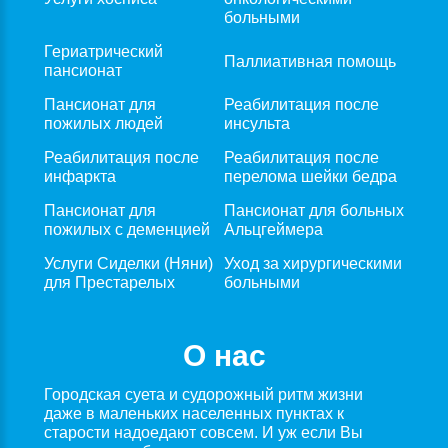
больными
Гериатрический
Паллиативная помощь
пансионат
Пансионат для
Реабилитация после
пожилых людей
инсульта
Реабилитация после
Реабилитация после
инфаркта
перелома шейки бедра
Пансионат для
Пансионат для больных
пожилых с деменцией
Альцгеймера
Услуги Сиделки (Няни)
Уход за хирургическими
для Престарелых
больными
О нас
Городская суета и судорожный ритм жизни
даже в маленьких населенных пунктах к
старости надоедают совсем. И уж если Вы