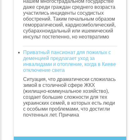
нашем многострадальном государстве
даже среди граждан среднего возраста
участились инциденты сосудистых
обострений. Таким печальным образом
геморрагический, кардиоэмболический,
субарахноидальный или ишемический
инсульт постепенно, но неотвратимо
Приватный пансионат для пожилых с
деменцией предлагает уход за
инвалидами и отопление, когда в Киеве
отключение света
Ситуация, что драматически сложилась
зимой в столичной сфере ЖКХ
(жилищно-коммунальное хозяйство),
создает большие сложности для тех
украинских семей, в которых есть люди
с особыми проблемами, что достигли
почтенных лет. Причина