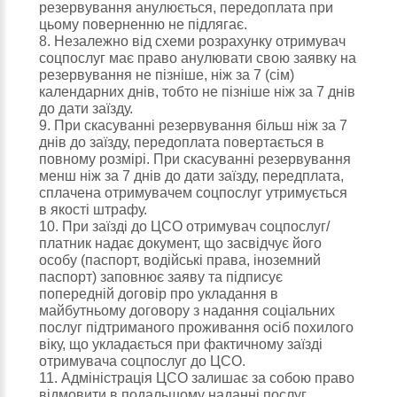
резервування анулюється, передоплата при
цьому поверненню не підлягає.
8. Незалежно від схеми розрахунку отримувач
соцпослуг має право анулювати свою заявку на
резервування не пізніше, ніж за 7 (сім)
календарних днів, тобто не пізніше ніж за 7 днів
до дати заїзду.
9. При скасуванні резервування більш ніж за 7
днів до заїзду, передоплата повертається в
повному розмірі. При скасуванні резервування
менш ніж за 7 днів до дати заїзду, передплата,
сплачена отримувачем соцпослуг утримується
в якості штрафу.
10. При заїзді до ЦСО отримувач соцпослуг/
платник надає документ, що засвідчує його
особу (паспорт, водійські права, іноземний
паспорт) заповнює заяву та підписує
попередній договір про укладання в
майбутньому договору з надання соціальних
послуг підтриманого проживання осіб похилого
віку, що укладається при фактичному заїзді
отримувача соцпослуг до ЦСО.
11. Адміністрація ЦСО залишає за собою право
відмовити в подальшому наданні послуг