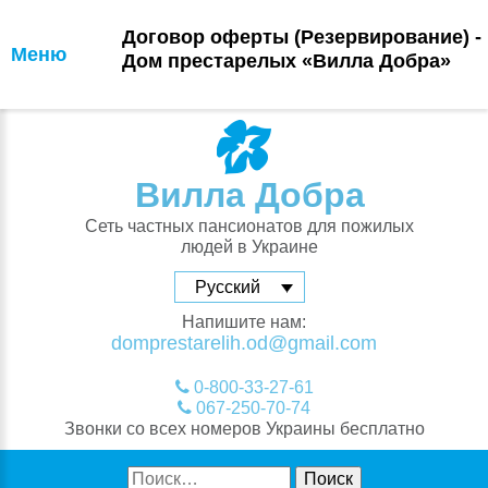
Договор оферты (Резервирование) -
Меню
Дом престарелых «Вилла Добра»
Skip
to
content
Вилла Добра
Сеть частных пансионатов для пожилых
людей в Украине
Русский
Напишите нам:
domprestarelih.od@gmail.com
0-800-33-27-61
067-250-70-74
Звонки со всех номеров Украины бесплатно
Найти: