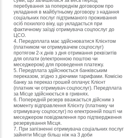
суми, що залишилася за весь період
перебування за попереднім договором про
укладання в майбутньому договору з надання
соціальних послуг підтриманого проживання
осіб похилого віку, що укладається при
фактичному заїзді отримувача соцпослуг до
ЦСО.
4. Передоплата має здійснюватися Клієнтом
(платником чи отримувачем соцпослуг)
протягом 2-х днів з дня отримання реквізитів
для оплати (електронною поштою чи
меседжером) для проведення платежу.
5. Передплата здійснюється банківським
переказом, згідно з діючими тарифами. Комісію
банку за переказ грошей оплачує Клієнт
(платник чи отримувач соцпослуг). Передплата
за Місце здійснюється в гривнях.
6. Попередній резерв вважається дійсним з
моменту відправлення Клієнту (платнику чи
отримувачу соцпослуг) по електронній пошті чи
меседжером повідомлення про підтвердження
резервування Місця.
7. При запізненні отримувача соціальних послуг
зайняти Місце більш ніж на 3 доби