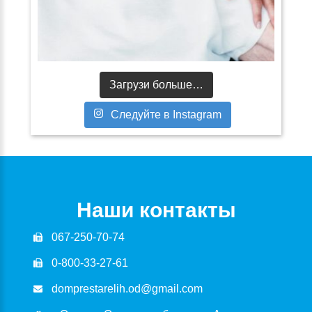
Загрузи больше…
Следуйте в Instagram
Наши контакты
067-250-70-74
0-800-33-27-61
domprestarelih.od@gmail.com