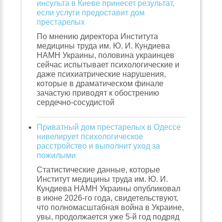
инсульта в Киеве принесет результат,
если услуги предоставит дом
престарелых
По мнению директора Института
медицины труда им. Ю. И. Кундиева
НАМН Украины, половина украинцев
сейчас испытывает психологические и
даже психиатрические нарушения,
которые в драматическом финале
зачастую приводят к обострению
сердечно-сосудистой
Приватный дом престарелых в Одессе
нивелирует психологическое
расстройство и выполнит уход за
пожилыми
Статистические данные, которые
Институт медицины труда им. Ю. И.
Кундиева НАМН Украины опубликовал
в июне 2026-го года, свидетельствуют,
что полномасштабная война в Украине,
увы, продолжается уже 5-й год подряд