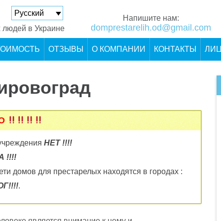
Русский
Напишите нам:
domprestarelih.od@gmail.com
 людей в Украине
ТОИМОСТЬ
ОТЗЫВЫ
О КОМПАНИИ
КОНТАКТЫ
ЛИ
ировоград
НО
 учреждения
НЕТ !!!!
!!!!
ти домов для престарелых находятся в городах :
!!!!
.
ловеке является внимание к нему и