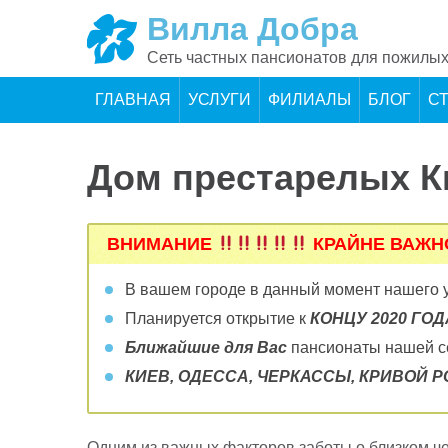
Skip
Вилла Добра
to
content
Сеть частных пансионатов для пожилых
ГЛАВНАЯ
УСЛУГИ
ФИЛИАЛЫ
БЛОГ
С
Дом престарелых К
ВНИМАНИЕ
КРАЙНЕ ВАЖ
В вашем городе в данный момент нашего
Планируется открытие к
КОНЦУ 2020 ГОДА 
Ближайшие для Вас
пансионаты нашей се
КИЕВ, ОДЕССА, ЧЕРКАССЫ, КРИВОЙ РОГ
Одним из важных факторов заботы о близком че