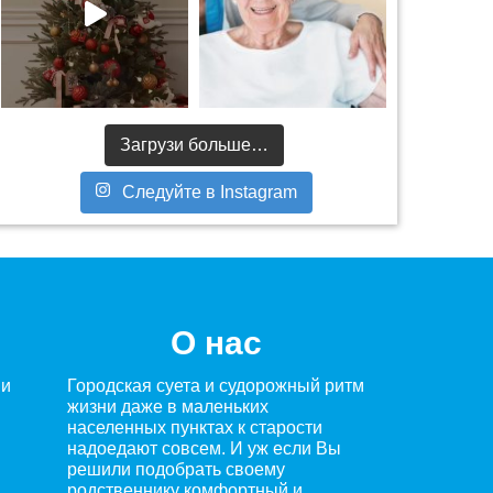
Загрузи больше…
Следуйте в Instagram
О нас
ми
Городская суета и судорожный ритм
жизни даже в маленьких
населенных пунктах к старости
надоедают совсем. И уж если Вы
решили подобрать своему
родственнику комфортный и