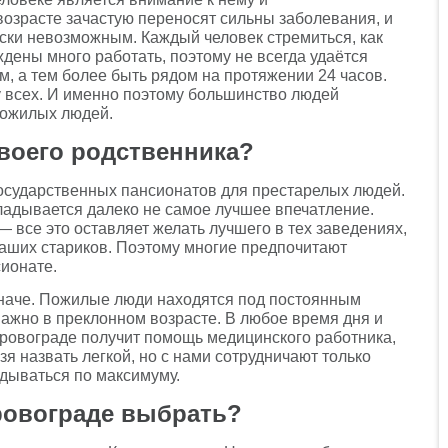
озрасте зачастую переносят сильны заболевания, и
ски невозможным. Каждый человек стремиться, как
дены много работать, поэтому не всегда удаётся
, а тем более быть рядом на протяжении 24 часов.
у всех. И именно поэтому большинство людей
пожилых людей.
воего родственника?
 государственных пансионатов для престарелых людей.
ладывается далеко не самое лучшее впечатление.
 все это оставляет желать лучшего в тех заведениях,
наших стариков. Поэтому многие предпочитают
сионате.
иначе. Пожилые люди находятся под постоянным
важно в преклонном возрасте. В любое время дня и
ировограде получит помощь медицинского работника,
зя назвать легкой, но с нами сотрудничают только
дываться по максимуму.
ровограде выбрать?