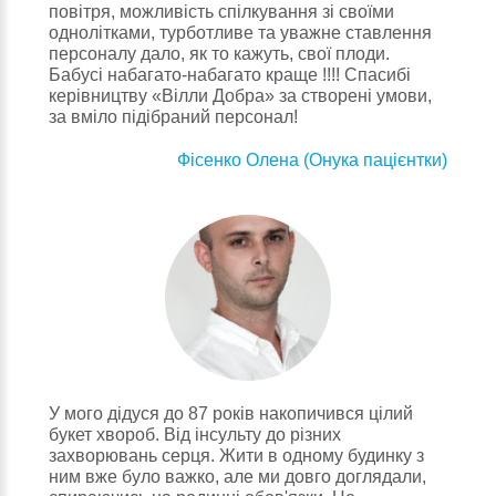
повітря, можливість спілкування зі своїми
однолітками, турботливе та уважне ставлення
персоналу дало, як то кажуть, свої плоди.
Бабусі набагато-набагато краще !!!! Спасибі
керівництву «Вілли Добра» за створені умови,
за вміло підібраний персонал!
Фісенко Олена (Онука пацієнтки)
У мого дідуся до 87 років накопичився цілий
букет хвороб. Від інсульту до різних
захворювань серця. Жити в одному будинку з
ним вже було важко, але ми довго доглядали,