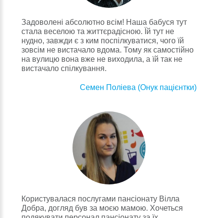
Задоволені абсолютно всім! Наша бабуся тут
стала веселою та життєрадісною. Їй тут не
нудно, завжди є з ким поспілкуватися, чого їй
зовсім не вистачало вдома. Тому як самостійно
на вулицю вона вже не виходила, а їй так не
вистачало спілкування.
Семен Поліева (Онук пацієнтки)
Користувалася послугами пансіонату Вілла
Добра, догляд був за моєю мамою. Хочеться
подякувати персонал пансіонату за їх