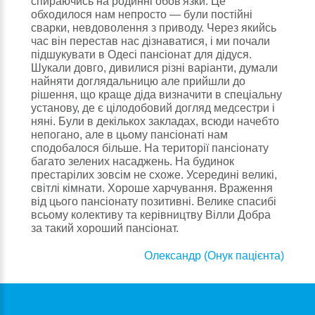
спираючись на родинні обов'язки. Це
обходилося нам непросто — були постійні
сварки, невдоволення з приводу. Через якийсь
час він перестав нас дізнаватися, і ми почали
підшукувати в Одесі пансіонат для дідуся.
Шукали довго, дивилися різні варіанти, думали
найняти доглядальницю але прийшли до
рішення, що краще діда визначити в спеціальну
установу, де є цілодобовий догляд медсестри і
няні. Були в декількох закладах, всюди начебто
непогано, але в цьому пансіонаті нам
сподобалося більше. На території пансіонату
багато зелених насаджень. На будинок
престарілих зовсім не схоже. Усередині великі,
світлі кімнати. Хороше харчування. Враження
від цього пансіонату позитивні. Велике спасибі
всьому колективу та керівництву Вілли Добра
за такий хороший пансіонат.
Олександр (Онук пацієнта)