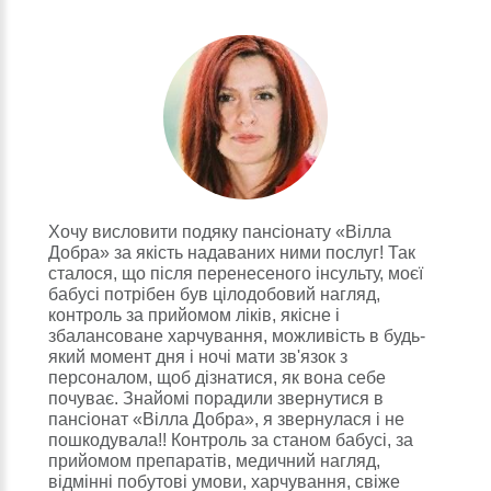
Хочу висловити подяку пансіонату «Вілла
Добра» за якість надаваних ними послуг! Так
сталося, що після перенесеного інсульту, моєї
бабусі потрібен був цілодобовий нагляд,
контроль за прийомом ліків, якісне і
збалансоване харчування, можливість в будь-
який момент дня і ночі мати зв'язок з
персоналом, щоб дізнатися, як вона себе
почуває. Знайомі порадили звернутися в
пансіонат «Вілла Добра», я звернулася і не
пошкодувала!! Контроль за станом бабусі, за
прийомом препаратів, медичний нагляд,
відмінні побутові умови, харчування, свіже