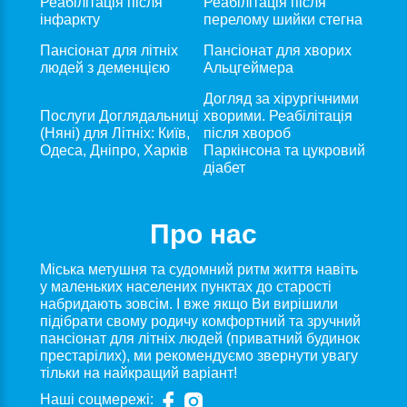
Реабілітація після
Реабілітація після
інфаркту
перелому шийки стегна
Пансіонат для лiтнiх
Пансіонат для хворих
людей з деменцією
Альцгеймера
Догляд за хірургічними
Послуги Доглядальниці
хворими. Реабілітація
(Няні) для Літніх: Київ,
після хвороб
Одеса, Дніпро, Харків
Паркінсона та цукровий
діабет
Про нас
Міська метушня та судомний ритм життя навіть
у маленьких населених пунктах до старості
набридають зовсім. І вже якщо Ви вирішили
підібрати свому родичу комфортний та зручний
пансіонат для літніх людей (приватний будинок
престарілих), ми рекомендуємо звернути увагу
тільки на найкращий варіант!
Наші соцмережі: