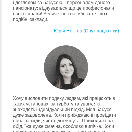
і доглядом за бабусею, і персоналом даного
пансіонату: відчувається що це професіонали
своєї справи! Величезне спасибі за те, що є
подібні заклади.
Юрій Нестер (Онук пацієнтки)
Хочу висловити подяку людям, які працюють в
таких установах, за турботу та увагу, які
знаходять індивідуальний підхід. Моя бабуся
дуже задоволена. Коли приїжджаю її провідати
вона завжди, чиста, доглянута. Приходила на
обід, їжа дуже смачна, особливо випічка. Коли
приходиш пахне випічкою — так і хочеться