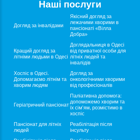
Наші послуги
Якісний догляд за
лежачими хворими в
Догляд за інвалідами
пансіонаті «Вілла
Добра»
Доглядальниця в Одесі
Кращий догляд за
від приватної особи для
літніми людьми в Одесі
літніх людей та
інвалідів
Хоспіс в Одесі.
Догляд за
Допомагаємо літнім та
онкологічними хворими
хворим людям
від професіоналів
Паліативна допомога:
допоможемо хворим та
Геріатричний пансіонат
їх сім’ям, розмістимо в
хоспіс
Пансіонат для лiтнiх
Реабілітація після
людей
інсульту